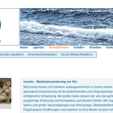
home
agentur
kompetenzen
kunden
kreation
kont
rporate reputation
krisenkommunikation
Social Media Relations
events – Markeninszenierung vor Ort.
Mit Events lassen sich Marken außergewöhnlich in Szene setzen.
gelungene Inszenierung ist die professionelle und zielgruppeng
erfolgreiche Umsetzung. Bei public:news wissen wir, wie das geht
langjährige Erfahrung und Kompetenz auf diesem Gebiet. Wir o
kleine und große Veranstaltungen wie Pressetage, Mitarbeiterfes
Flagshipstore-Eröffnungen und machen so Ihre Marke rundum erl