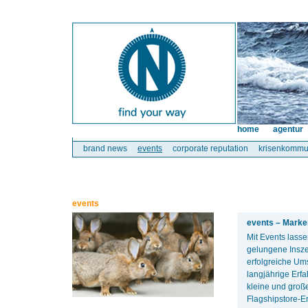
home
agentur
brand news
events
corporate reputation
krisenkommu
events
events – Marke
Mit Events lass
gelungene Insze
erfolgreiche Ums
langjährige Erf
kleine und groß
Flagshipstore-E