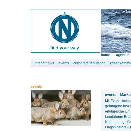
home
agentur
brand news
events
corporate reputation
krisenkommu
events
events – Marke
Mit Events lass
gelungene Insze
erfolgreiche Ums
langjährige Erf
kleine und groß
Flagshipstore-E