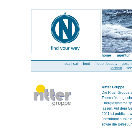
home
agentur
sea | sail
food
mode | beauty
gesun
technik
ser
Ritter Gruppe
Die Ritter Gruppe
Thema ökologische
Energiesysteme spe
lassen. Auf dem Ge
2011 ist public:ne
übernimmt public:
sowie die Betreuun