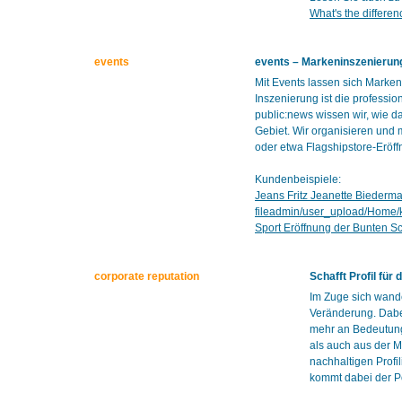
What's the differe
events
events – Markeninszenierung
Mit Events lassen sich Marke
Inszenierung ist die professi
public:news wissen wir, wie d
Gebiet. Wir organisieren und 
oder etwa Flagshipstore-Eröf
Kundenbeispiele:
Jeans Fritz Jeanette Biederm
fileadmin/user_upload/Home
Sport Eröffnung der Bunten S
corporate reputation
Schafft Profil fü
Im Zuge sich wande
Veränderung. Dabe
mehr an Bedeutung.
als auch aus der M
nachhaltigen Profi
kommt dabei der Po