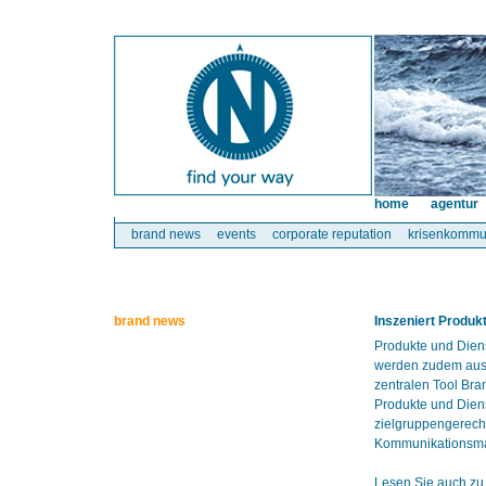
home
agentur
brand news
events
corporate reputation
krisenkommu
brand news
Inszeniert Produk
Produkte und Dien
werden zudem austa
zentralen Tool Bra
Produkte und Diens
zielgruppengerecht
Kommunikationsmaß
Lesen Sie auch zu