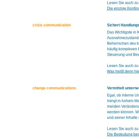
Lesen Sie auch zu
Die einzige Kontin
crisis communication
Sichert Handlungs
Das Wichtigste in
Ausnahmezustands 
Beherrschen des k
häufig komplexen P
Steuerung und Bew
Lesen Sie auch zu
Was heißt denn hie
change communications
Vermittelt unter
Egal, ob interne 
hängt in hohem Ma
meisten Veränderun
werden können. Wir
und seiner Inhalte
Lesen Sie auch z
Die Bedeutung beg