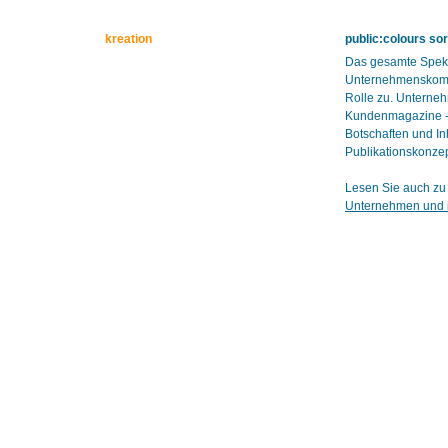
kreation
public:colours so
Das gesamte Spekt
Unternehmenskomm
Rolle zu. Unterneh
Kundenmagazine - b
Botschaften und Inh
Publikationskonzept
Lesen Sie auch zu 
Unternehmen und i