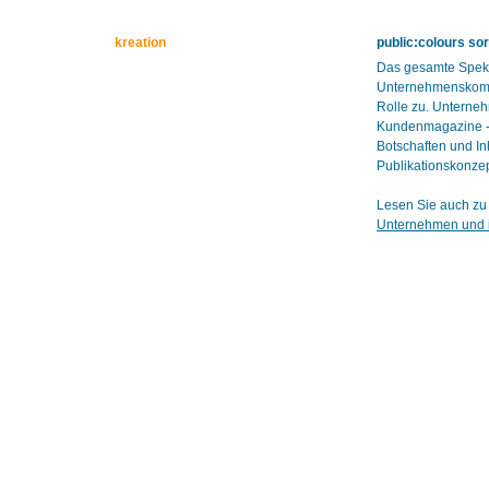
kreation
public:colours so
Das gesamte Spekt
Unternehmenskomm
Rolle zu. Unterneh
Kundenmagazine - b
Botschaften und Inh
Publikationskonzept
Lesen Sie auch zu 
Unternehmen und i