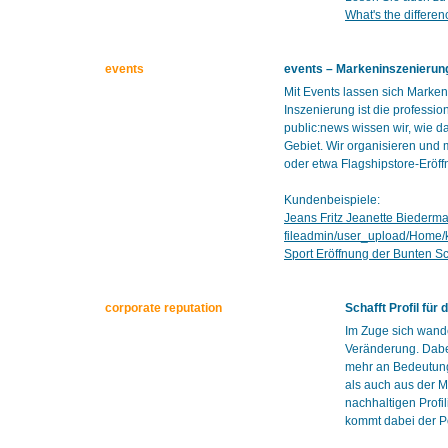
What's the differe
events
events – Markeninszenierung
Mit Events lassen sich Marke
Inszenierung ist die professi
public:news wissen wir, wie d
Gebiet. Wir organisieren und 
oder etwa Flagshipstore-Eröf
Kundenbeispiele:
Jeans Fritz Jeanette Biederm
fileadmin/user_upload/Home
Sport Eröffnung der Bunten S
corporate reputation
Schafft Profil fü
Im Zuge sich wande
Veränderung. Dabe
mehr an Bedeutung.
als auch aus der M
nachhaltigen Profi
kommt dabei der Po