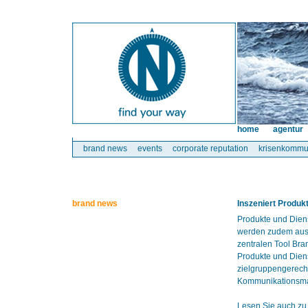
home
agentur
brand news
events
corporate reputation
krisenkommu
brand news
Inszeniert Produk
Produkte und Dien
werden zudem austa
zentralen Tool Bra
Produkte und Diens
zielgruppengerecht
Kommunikationsmaß
Lesen Sie auch zu