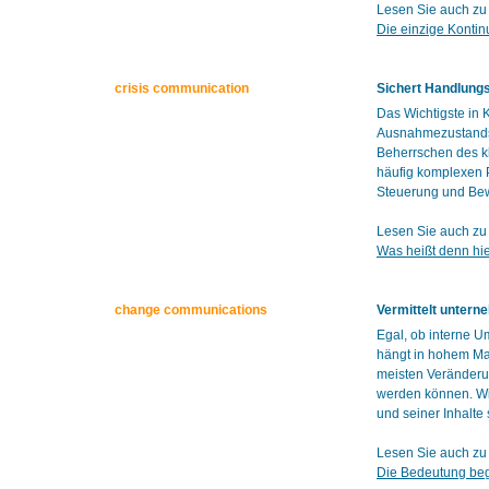
Lesen Sie auch zu
Die einzige Kontin
crisis communication
Sichert Handlungs
Das Wichtigste in
Ausnahmezustands 
Beherrschen des k
häufig komplexen P
Steuerung und Bew
Lesen Sie auch zu
Was heißt denn hie
change communications
Vermittelt unter
Egal, ob interne 
hängt in hohem Ma
meisten Veränderun
werden können. Wir
und seiner Inhalte
Lesen Sie auch z
Die Bedeutung beg