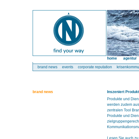
home
agentur
brand news
events
corporate reputation
krisenkommu
brand news
Inszeniert Produk
Produkte und Dien
werden zudem austa
zentralen Tool Bra
Produkte und Diens
zielgruppengerecht
Kommunikationsmaß
Lesen Sie auch zu