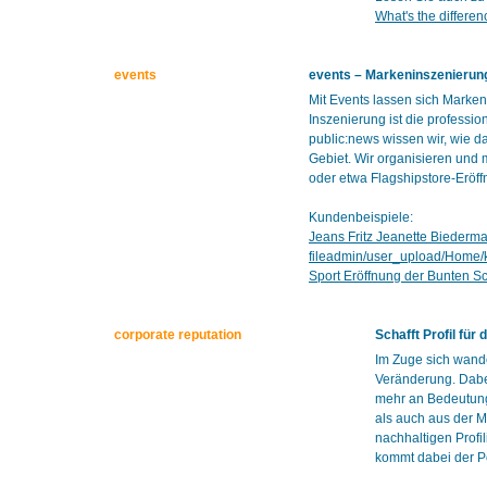
What's the differe
events
events – Markeninszenierung
Mit Events lassen sich Marke
Inszenierung ist die professi
public:news wissen wir, wie d
Gebiet. Wir organisieren und 
oder etwa Flagshipstore-Eröf
Kundenbeispiele:
Jeans Fritz Jeanette Biederm
fileadmin/user_upload/Home
Sport Eröffnung der Bunten S
corporate reputation
Schafft Profil fü
Im Zuge sich wande
Veränderung. Dabe
mehr an Bedeutung.
als auch aus der M
nachhaltigen Profi
kommt dabei der Po