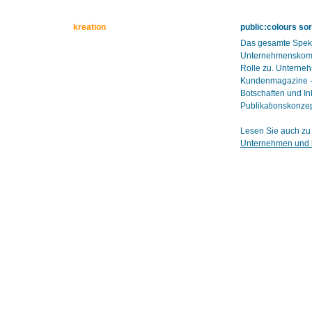
kreation
public:colours so
Das gesamte Spekt
Unternehmenskomm
Rolle zu. Unterneh
Kundenmagazine - b
Botschaften und Inh
Publikationskonzept
Lesen Sie auch zu 
Unternehmen und i