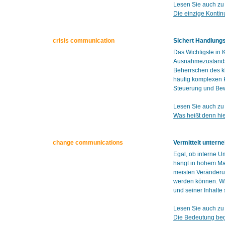
Lesen Sie auch zu
Die einzige Kontin
crisis communication
Sichert Handlungs
Das Wichtigste in
Ausnahmezustands 
Beherrschen des k
häufig komplexen P
Steuerung und Bew
Lesen Sie auch zu
Was heißt denn hie
change communications
Vermittelt unter
Egal, ob interne 
hängt in hohem Ma
meisten Veränderun
werden können. Wir
und seiner Inhalte
Lesen Sie auch z
Die Bedeutung beg