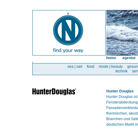
home
agentur
sea | sail
food
mode | beauty
gesun
technik
ser
Hunter Douglas
Hunter Douglas ist
Fensterabdeckunge
Fassadenverkleidun
thermischen, akust
Branchen und Sekt
deutschen Markt mi