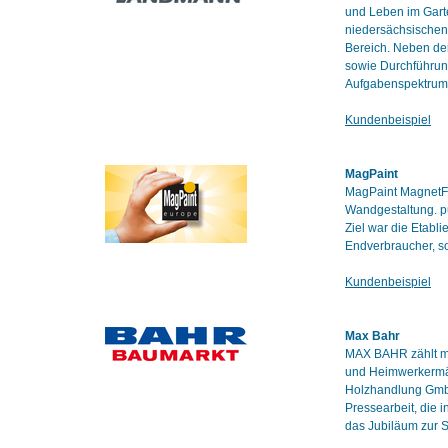
und Leben im Gart
niedersächsischen 
Bereich. Neben der
sowie Durchführun
Aufgabenspektrum
Kundenbeispiel
MagPaint
MagPaint MagnetFar
Wandgestaltung. pu
Ziel war die Etab
Endverbraucher, so
Kundenbeispiel
Max Bahr
MAX BAHR zählt mi
und Heimwerkermär
Holzhandlung Gmb
Pressearbeit, die 
das Jubiläum zur 