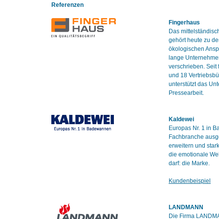
Referenzen
Fingerhaus
Das mittelständis
gehört heute zu de
ökologischen Anspr
lange Unternehmens
verschrieben. Seit
und 18 Vertriebsbü
unterstützt das Un
Pressearbeit.
Kaldewei
Europas Nr. 1 in B
Fachbranche ausge
erweitern und star
die emotionale Wel
darf: die Marke.
Kundenbeispiel
LANDMANN
Die Firma LANDMAN