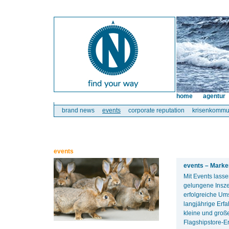
home
agentur
brand news
events
corporate reputation
krisenkommu
events
events – Marke
Mit Events lass
gelungene Insze
erfolgreiche Ums
langjährige Erf
kleine und groß
Flagshipstore-E