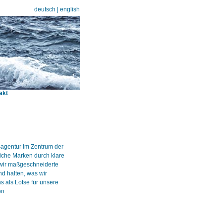
deutsch
|
english
akt
sagentur im Zentrum der
iche Marken durch klare
 wir maßgeschneiderte
nd halten, was wir
s als Lotse für unsere
en.