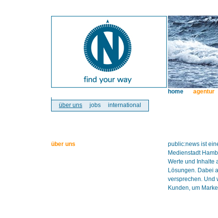
home
agentur
über uns
jobs
international
über uns
public:news ist e
Medienstadt Hambur
Werte und Inhalte 
Lösungen. Dabei ar
versprechen. Und w
Kunden, um Marken 