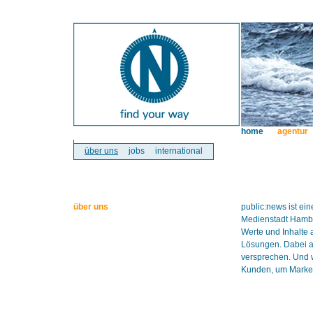
home
agentur
über uns
jobs
international
über uns
public:news ist e
Medienstadt Hambur
Werte und Inhalte 
Lösungen. Dabei ar
versprechen. Und w
Kunden, um Marken 