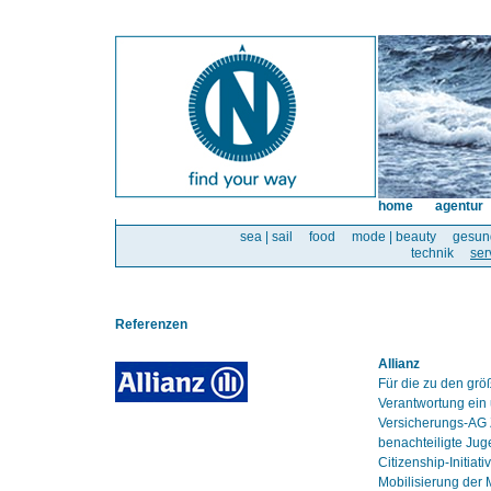
home
agentur
sea | sail
food
mode | beauty
gesun
technik
ser
Referenzen
Allianz
Für die zu den grö
Verantwortung ein 
Versicherungs-AG Z
benachteiligte Juge
Citizenship-Initiat
Mobilisierung der