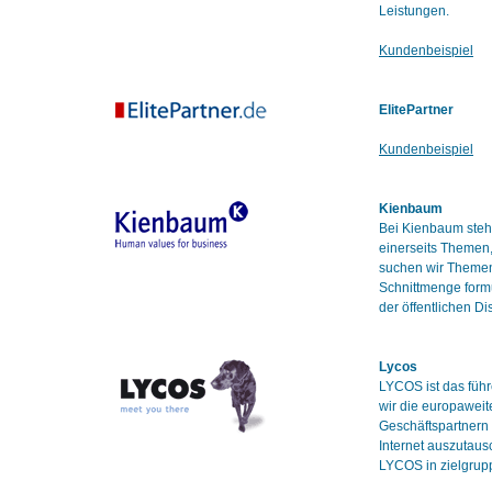
Leistungen.
Kundenbeispiel
ElitePartner
Kundenbeispiel
Kienbaum
Bei Kienbaum steht
einerseits Themen,
suchen wir Themen 
Schnittmenge formu
der öffentlichen D
Lycos
LYCOS ist das führ
wir die europawei
Geschäftspartnern
Internet auszutaus
LYCOS in zielgrup