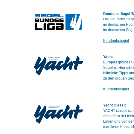
Deutsche Segel-B
Die Deutsche Segel
im deutschen Hochl
im deutschen Segel
Kundenbeispiel
Yacht
Europas größtes Se
Segelns. Hier gibt
hilfreiche Tipps u
zu den großen Seg
Kundenbeispiel
Yacht Classic
YACHT classic schr
Schöpfern der tech
Linien und von de
maritimen Kunstsc