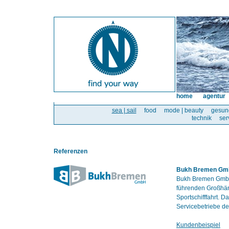
home
agentur
sea | sail
food
mode | beauty
gesun
technik
ser
Referenzen
Bukh Bremen G
Bukh Bremen GmbH 
führenden Großhänd
Sportschifffahrt. 
Servicebetriebe de
Kundenbeispiel