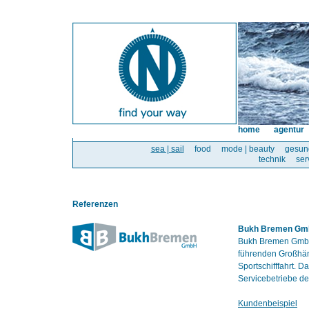
home
agentur
sea | sail
food
mode | beauty
gesun
technik
ser
Referenzen
Bukh Bremen G
Bukh Bremen GmbH 
führenden Großhänd
Sportschifffahrt. 
Servicebetriebe de
Kundenbeispiel