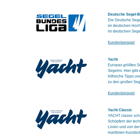
Deutsche Segel-B
Die Deutsche Segel
im deutschen Hochl
im deutschen Segel
Kundenbeispiel
Yacht
Europas größtes Se
Segelns. Hier gibt
hilfreiche Tipps u
zu den großen Seg
Kundenbeispiel
Yacht Classic
YACHT classic schr
Schöpfern der tech
Linien und von de
maritimen Kunstsc