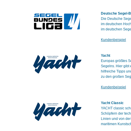
Deutsche Segel-B
Die Deutsche Segel
im deutschen Hochl
im deutschen Segel
Kundenbeispiel
Yacht
Europas größtes Se
Segelns. Hier gibt
hilfreiche Tipps u
zu den großen Seg
Kundenbeispiel
Yacht Classic
YACHT classic schr
Schöpfern der tech
Linien und von de
maritimen Kunstsc