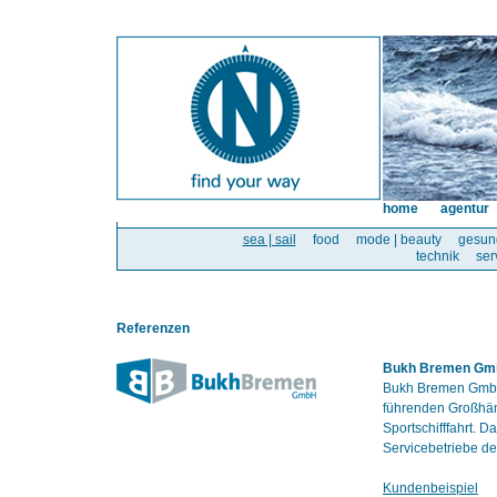
home
agentur
sea | sail
food
mode | beauty
gesun
technik
ser
Referenzen
Bukh Bremen G
Bukh Bremen GmbH 
führenden Großhänd
Sportschifffahrt. 
Servicebetriebe de
Kundenbeispiel