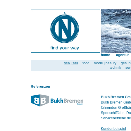
home
agentur
sea | sail
food
mode | beauty
gesun
technik
ser
Referenzen
Bukh Bremen G
Bukh Bremen GmbH 
führenden Großhänd
Sportschifffahrt. 
Servicebetriebe de
Kundenbeispiel