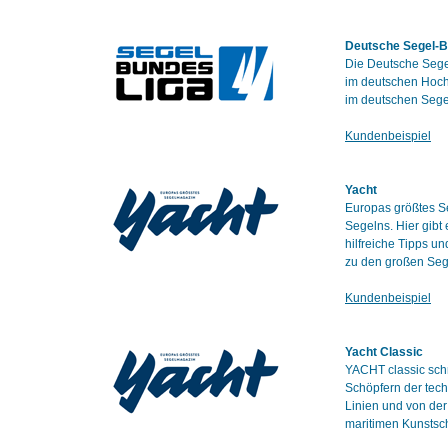
Deutsche Segel-B
Die Deutsche Segel
im deutschen Hochl
im deutschen Segel
Kundenbeispiel
Yacht
Europas größtes Se
Segelns. Hier gibt
hilfreiche Tipps u
zu den großen Seg
Kundenbeispiel
Yacht Classic
YACHT classic schr
Schöpfern der tech
Linien und von de
maritimen Kunstsc