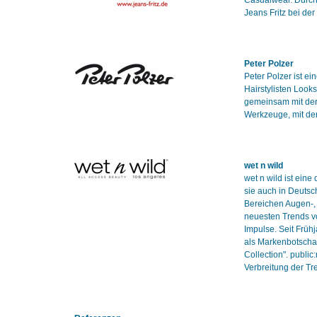
Casualwear. Durch
Jeans Fritz bei de
Peter Polzer
Peter Polzer ist e
Hairstylisten Looks
gemeinsam mit der
Werkzeuge, mit de
wet n wild
wet n wild ist eine
sie auch in Deutsc
Bereichen Augen-, 
neuesten Trends v
Impulse. Seit Früh
als Markenbotschaft
Collection". publi
Verbreitung der T