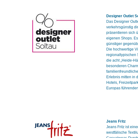
Designer Outlet S
Das Designer Outl
verkehrsgünstig di
präsentieren sich 
eigenen Shops. Es 
günstiger gegenüb
Die hochwertige Vi
regionaltypischen
die acht „Heide-H
besonderen Charme
familienfreundlich
Erlebnis mitten in
Hotels, Freizeitpar
Europas führenden
Jeans Fritz
Jeans Fritz ist ein
westfälische Texti