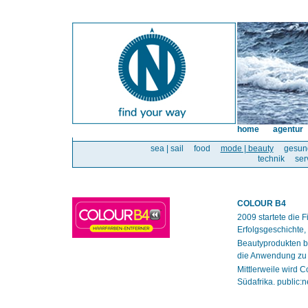
home
agentur
sea | sail
food
mode | beauty
gesun
technik
ser
COLOUR B4
2009 startete die
Erfolgsgeschichte, 
Beautyprodukten be
die Anwendung zu 
Mittlerweile wird 
Südafrika. public: