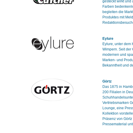
gesteckt wirkt und
Farben bedenkenlo
begleiten die Mark
Produktes mit Mel
Redaktionsbesuch
Eylure
Eylure, unter dem H
Wimpern. Seit der 
modernen und span
Marken- und Produ
Bekanntheit und d
Görtz
Das 1875 in Hambu
200 Filialen in De
Schuhhandelsuntern
Vertriebsmarken Gö
Lounge, eine Press
Kollektion vorstel
Präsenz von Görtz 
Pressematerial unt