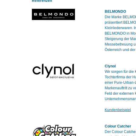
Referenzen
BELMONDO
Die Marke BELMOND
präsentiert BELMO
Kleinlederwaren. I
BELMONDO in Modeti
Steigerung der Ma
Messebetreuung un
Österreich und de
Clynol
Wir sorgen für die
Tochterfirma der 
einer Pure-Urban-L
Markenauftritt zu 
Feld der externen
Unternehmensmarke
Kundenbeispiel
Colour Catcher
Der Colour Catcher