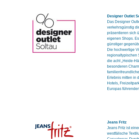
Designer Outlet S
Das Designer Outl
verkehrsgünstig di
präsentieren sich 
eigenen Shops. Es 
günstiger gegenüb
Die hochwertige Vi
regionaltypischen
die acht „Heide-H
besonderen Charme
familienfreundlich
Erlebnis mitten in
Hotels, Freizeitpar
Europas führenden
Jeans Fritz
Jeans Fritz ist ein
westfälische Texti