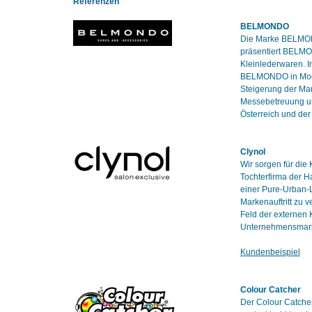
Referenzen
BELMONDO
Die Marke BELMOND
präsentiert BELMO
Kleinlederwaren. I
BELMONDO in Modeti
Steigerung der Ma
Messebetreuung un
Österreich und de
Clynol
Wir sorgen für die
Tochterfirma der 
einer Pure-Urban-L
Markenauftritt zu 
Feld der externen
Unternehmensmarke
Kundenbeispiel
Colour Catcher
Der Colour Catcher