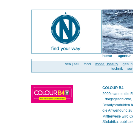
home
agentur
sea | sail
food
mode | beauty
gesun
technik
ser
COLOUR B4
2009 startete die
Erfolgsgeschichte, 
Beautyprodukten be
die Anwendung zu 
Mittlerweile wird 
Südafrika. public: