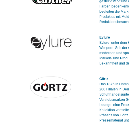
gesteckt wirkt und
Farben bedenkenlo
begleiten die Mark
Produktes mit Mel
Redaktionsbesuch
Eylure
Eylure, unter dem H
Wimpern. Seit der 
modernen und span
Marken- und Produ
Bekanntheit und d
Görtz
Das 1875 in Hambu
200 Filialen in De
Schuhhandelsuntern
Vertriebsmarken Gö
Lounge, eine Press
Kollektion vorstel
Präsenz von Görtz 
Pressematerial unt