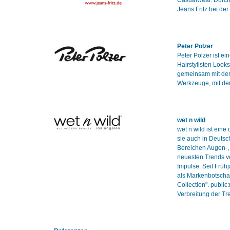
Casualwear. Durch
Jeans Fritz bei de
Peter Polzer
Peter Polzer ist e
Hairstylisten Looks
gemeinsam mit der
Werkzeuge, mit de
wet n wild
wet n wild ist eine
sie auch in Deutsc
Bereichen Augen-, 
neuesten Trends v
Impulse. Seit Früh
als Markenbotschaft
Collection". publi
Verbreitung der T