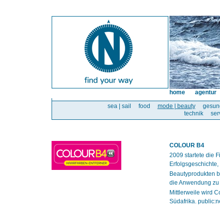
home
agentur
sea | sail
food
mode | beauty
gesun
technik
ser
COLOUR B4
2009 startete die
Erfolgsgeschichte, 
Beautyprodukten be
die Anwendung zu 
Mittlerweile wird 
Südafrika. public: