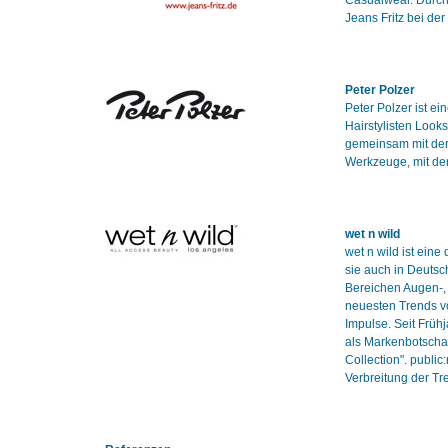
Casualwear. Durch
Jeans Fritz bei de
Peter Polzer
Peter Polzer ist e
Hairstylisten Looks
gemeinsam mit der
Werkzeuge, mit de
wet n wild
wet n wild ist eine
sie auch in Deutsc
Bereichen Augen-, 
neuesten Trends v
Impulse. Seit Früh
als Markenbotschaft
Collection". publi
Verbreitung der T