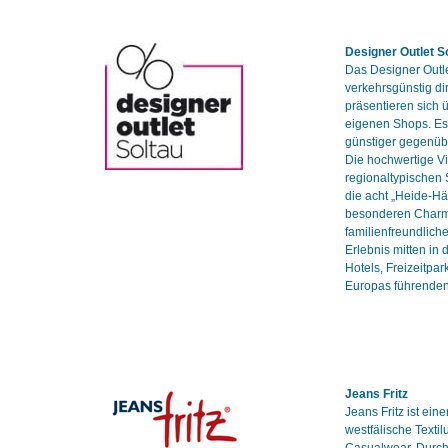
Designer Outlet S
Das Designer Outl
verkehrsgünstig di
präsentieren sich 
eigenen Shops. Es 
günstiger gegenüb
Die hochwertige Vi
regionaltypischen
die acht „Heide-H
besonderen Charme
familienfreundlich
Erlebnis mitten in
Hotels, Freizeitpar
Europas führenden
Jeans Fritz
Jeans Fritz ist ein
westfälische Texti