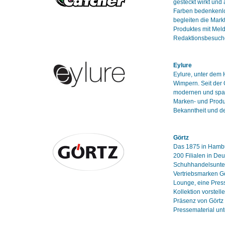
gesteckt wirkt und
Farben bedenkenlo
begleiten die Mark
Produktes mit Mel
Redaktionsbesuch
Eylure
Eylure, unter dem H
Wimpern. Seit der 
modernen und span
Marken- und Produ
Bekanntheit und d
Görtz
Das 1875 in Hambu
200 Filialen in De
Schuhhandelsuntern
Vertriebsmarken Gö
Lounge, eine Press
Kollektion vorstel
Präsenz von Görtz 
Pressematerial unt