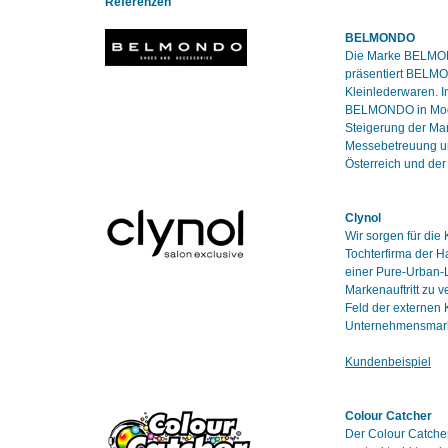
Referenzen
BELMONDO
Die Marke BELMOND
präsentiert BELMO
Kleinlederwaren. I
BELMONDO in Modeti
Steigerung der Ma
Messebetreuung un
Österreich und de
Clynol
Wir sorgen für die
Tochterfirma der 
einer Pure-Urban-L
Markenauftritt zu 
Feld der externen
Unternehmensmarke
Kundenbeispiel
Colour Catcher
Der Colour Catcher