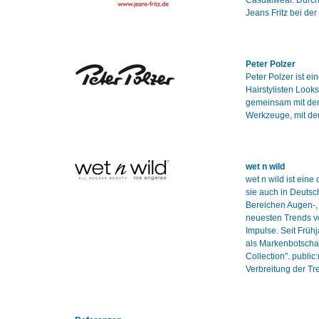
Casualwear. Durch
Jeans Fritz bei de
Peter Polzer
Peter Polzer ist e
Hairstylisten Looks
gemeinsam mit der
Werkzeuge, mit de
wet n wild
wet n wild ist eine
sie auch in Deutsc
Bereichen Augen-, 
neuesten Trends v
Impulse. Seit Früh
als Markenbotschaft
Collection". publi
Verbreitung der T