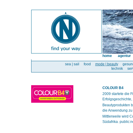
home
agentur
sea | sail
food
mode | beauty
gesun
technik
ser
COLOUR B4
2009 startete die
Erfolgsgeschichte, 
Beautyprodukten be
die Anwendung zu 
Mittlerweile wird 
Südafrika. public: