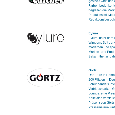
gesteckt wirkt und
Farben bedenkenlo
begleiten die Mark
Produktes mit Mel
Redaktionsbesuch
Eylure
Eylure, unter dem H
Wimpern. Seit der 
modernen und span
Marken- und Produ
Bekanntheit und d
Görtz
Das 1875 in Hambu
200 Filialen in De
Schuhhandelsuntern
Vertriebsmarken Gö
Lounge, eine Press
Kollektion vorstel
Präsenz von Görtz 
Pressematerial unt