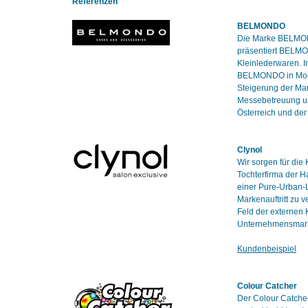
Referenzen
BELMONDO
Die Marke BELMOND
präsentiert BELMO
Kleinlederwaren. I
BELMONDO in Modeti
Steigerung der Ma
Messebetreuung un
Österreich und de
Clynol
Wir sorgen für die
Tochterfirma der 
einer Pure-Urban-L
Markenauftritt zu 
Feld der externen
Unternehmensmarke
Kundenbeispiel
Colour Catcher
Der Colour Catcher