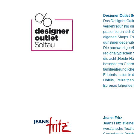
Designer Outlet S
Das Designer Outl
verkehrsgünstig di
präsentieren sich 
eigenen Shops. Es 
günstiger gegenüb
Die hochwertige Vi
regionaltypischen
die acht „Heide-H
besonderen Charme
familienfreundlich
Erlebnis mitten in
Hotels, Freizeitpar
Europas führenden
Jeans Fritz
Jeans Fritz ist ein
westfälische Texti