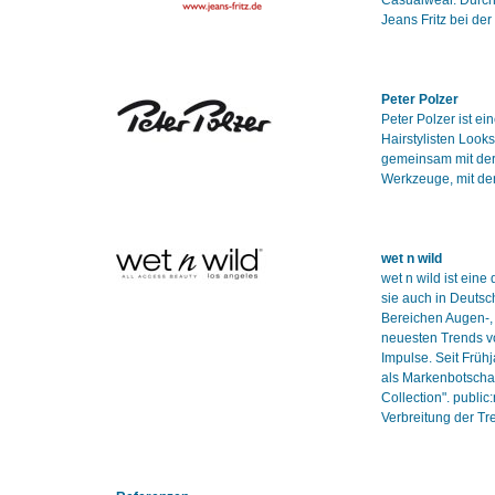
Casualwear. Durch
Jeans Fritz bei de
Peter Polzer
Peter Polzer ist e
Hairstylisten Looks
gemeinsam mit der
Werkzeuge, mit de
wet n wild
wet n wild ist eine
sie auch in Deutsc
Bereichen Augen-, 
neuesten Trends v
Impulse. Seit Früh
als Markenbotschaft
Collection". publi
Verbreitung der T