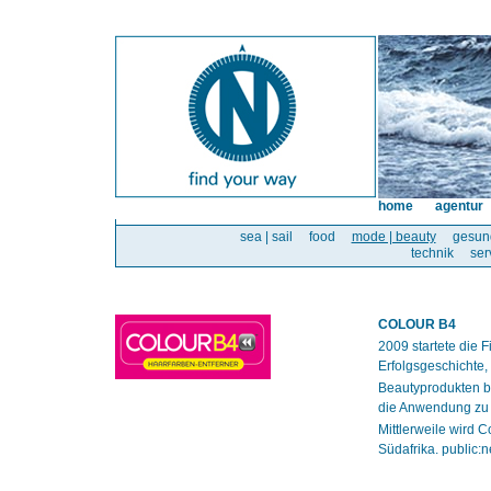
home
agentur
sea | sail
food
mode | beauty
gesun
technik
ser
COLOUR B4
2009 startete die
Erfolgsgeschichte, 
Beautyprodukten be
die Anwendung zu 
Mittlerweile wird 
Südafrika. public: