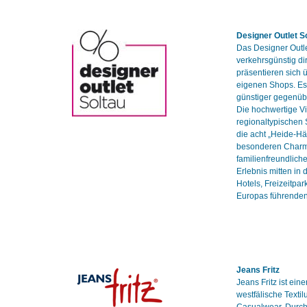
Designer Outlet S
Das Designer Outl
verkehrsgünstig di
präsentieren sich 
eigenen Shops. Es 
günstiger gegenüb
Die hochwertige Vi
regionaltypischen
die acht „Heide-H
besonderen Charme
familienfreundlich
Erlebnis mitten in
Hotels, Freizeitpar
Europas führenden
Jeans Fritz
Jeans Fritz ist ein
westfälische Texti