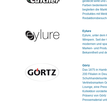
gesteckt wirkt und
Farben bedenkenlo
begleiten die Mark
Produktes mit Mel
Redaktionsbesuch
Eylure
Eylure, unter dem H
Wimpern. Seit der 
modernen und span
Marken- und Produ
Bekanntheit und d
Görtz
Das 1875 in Hambu
200 Filialen in De
Schuhhandelsuntern
Vertriebsmarken Gö
Lounge, eine Press
Kollektion vorstel
Präsenz von Görtz 
Pressematerial unt