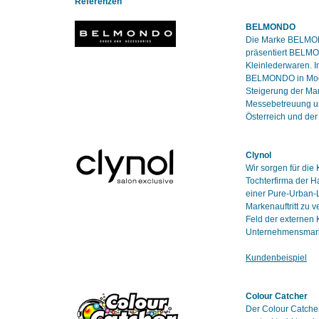
Referenzen
BELMONDO
Die Marke BELMOND
präsentiert BELMO
Kleinlederwaren. I
BELMONDO in Modeti
Steigerung der Ma
Messebetreuung un
Österreich und de
Clynol
Wir sorgen für die
Tochterfirma der 
einer Pure-Urban-L
Markenauftritt zu 
Feld der externen
Unternehmensmarke
Kundenbeispiel
Colour Catcher
Der Colour Catcher