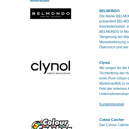
Referenzen
BELMONDO
Die Marke BELMOND
präsentiert BELMO
Kleinlederwaren. I
BELMONDO in Modeti
Steigerung der Ma
Messebetreuung un
Österreich und de
Clynol
Wir sorgen für die
Tochterfirma der 
einer Pure-Urban-L
Markenauftritt zu 
Feld der externen
Unternehmensmarke
Kundenbeispiel
Colour Catcher
Der Colour Catcher