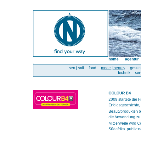
home
agentur
sea | sail
food
mode | beauty
gesun
technik
ser
COLOUR B4
2009 startete die
Erfolgsgeschichte, 
Beautyprodukten be
die Anwendung zu 
Mittlerweile wird 
Südafrika. public: