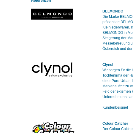
Referenzen
BELMONDO
Die Marke BELMOND
präsentiert BELMO
Kleinlederwaren. I
BELMONDO in Modeti
Steigerung der Ma
Messebetreuung un
Österreich und de
Clynol
Wir sorgen für die
Tochterfirma der 
einer Pure-Urban-L
Markenauftritt zu 
Feld der externen
Unternehmensmarke
Kundenbeispiel
Colour Catcher
Der Colour Catcher