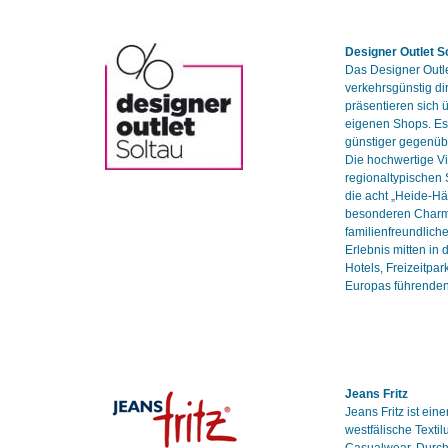
Designer Outlet S
Das Designer Outl
verkehrsgünstig di
präsentieren sich 
eigenen Shops. Es 
günstiger gegenüb
Die hochwertige Vi
regionaltypischen
die acht „Heide-H
besonderen Charme
familienfreundlich
Erlebnis mitten in
Hotels, Freizeitpar
Europas führenden
Jeans Fritz
Jeans Fritz ist ein
westfälische Texti