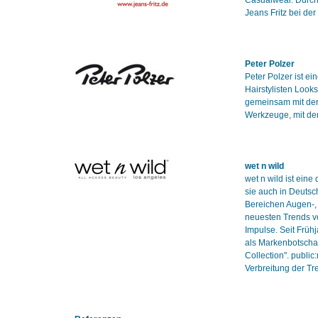
Casualwear. Durch
Jeans Fritz bei de
Peter Polzer
Peter Polzer ist e
Hairstylisten Looks
gemeinsam mit der
Werkzeuge, mit de
wet n wild
wet n wild ist eine
sie auch in Deutsc
Bereichen Augen-, 
neuesten Trends v
Impulse. Seit Früh
als Markenbotschaft
Collection". publi
Verbreitung der T