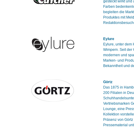
gesteckt wirkt und
Farben bedenkenlo
begleiten die Mark
Produktes mit Mel
Redaktionsbesuch
Eylure
Eylure, unter dem H
Wimpern. Seit der 
modernen und span
Marken- und Produ
Bekanntheit und d
Görtz
Das 1875 in Hambu
200 Filialen in De
Schuhhandelsuntern
Vertriebsmarken Gö
Lounge, eine Press
Kollektion vorstel
Präsenz von Görtz 
Pressematerial unt