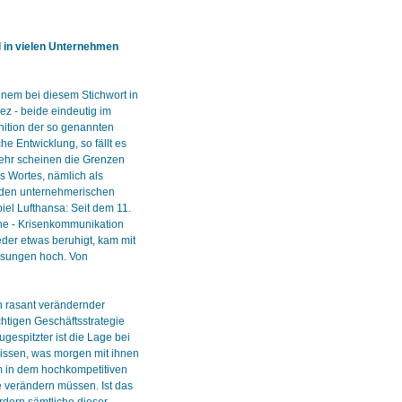
in vielen Unternehmen
nem bei diesem Stichwort in
ez - beide eindeutig im
nition der so genannten
e Entwicklung, so fällt es
mehr scheinen die Grenzen
s Wortes, nämlich als
s den unternehmerischen
iel Lufthansa: Seit dem 11.
he - Krisenkommunikation
eder etwas beruhigt, kam mit
ssungen hoch. Von
ch rasant verändernder
htigen Geschäftsstrategie
gespitzter ist die Lage bei
wissen, was morgen mit ihnen
m in dem hochkompetitiven
e verändern müssen. Ist das