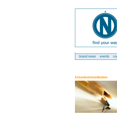
brand news
events
co
krisenkommunikation