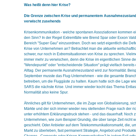
Was heißt denn hier Krise?
Die Grenze zwischen Krise und permanentem Ausnahmezustand 
verwischt zusehends
Krisenkommunikation - welche spontanen Assoziationen kommen ei
den Sinn? In der Regel Extremfälle wie Brend Spar oder Exxon Vald
Bereich "Super Gau" einzuordnen. Doch wo setzt eigentlich die Defi
Krise von Unternehmen an? Betrachtet man die aktuelle wirtschaftlich
schwer, nur noch in Extremsituationen von Krise zu sprechen. Viel
immer mehr zu verwischen, denn die Krise im eigentlichen Sinne de
"Wendepunkt" oder "entscheidende Situation" prägt vielfach bereit
Alltag. Der permanente Ausnahmezustand wird zur Normalität. Beisp
September musste das Flug-Unternehmen - wie die gesamte Branc
betreiben, um die Fluggäste zu halten. Kaum hatte sich die Lage wi
SARS die nächste Krise. Und immer wieder kocht das Thema Entla
Normalität also keine Spur.
Ähnliches gilt für Unternehmen, die im Zuge von Globalisierung, si
Märkte und der sich immer wieder neu stellenden Frage nach der ric
unter erhöhtem Erklärungsdruck stehen - und das dauerhaft. Noch zu
Unternehmen, wie zum Beispiel Grundig, die über lange Zeit nicht 
geschieht. Oder Anbieter auf dem Telekommunikationsmarkt, die, u
Markt zu überleben, fast permanent Strategie, Angebot und Produkt