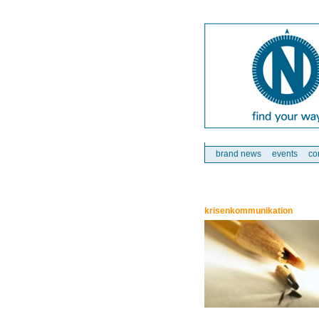
brand news
events
co
krisenkommunikation