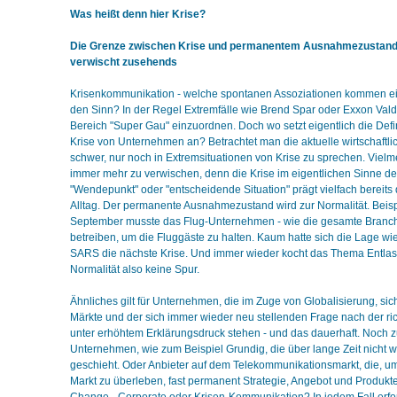
Was heißt denn hier Krise?
Die Grenze zwischen Krise und permanentem Ausnahmezustand 
verwischt zusehends
Krisenkommunikation - welche spontanen Assoziationen kommen ei
den Sinn? In der Regel Extremfälle wie Brend Spar oder Exxon Vald
Bereich "Super Gau" einzuordnen. Doch wo setzt eigentlich die Defi
Krise von Unternehmen an? Betrachtet man die aktuelle wirtschaftlich
schwer, nur noch in Extremsituationen von Krise zu sprechen. Viel
immer mehr zu verwischen, denn die Krise im eigentlichen Sinne de
"Wendepunkt" oder "entscheidende Situation" prägt vielfach bereit
Alltag. Der permanente Ausnahmezustand wird zur Normalität. Beisp
September musste das Flug-Unternehmen - wie die gesamte Branc
betreiben, um die Fluggäste zu halten. Kaum hatte sich die Lage wi
SARS die nächste Krise. Und immer wieder kocht das Thema Entla
Normalität also keine Spur.
Ähnliches gilt für Unternehmen, die im Zuge von Globalisierung, si
Märkte und der sich immer wieder neu stellenden Frage nach der ric
unter erhöhtem Erklärungsdruck stehen - und das dauerhaft. Noch zu
Unternehmen, wie zum Beispiel Grundig, die über lange Zeit nicht 
geschieht. Oder Anbieter auf dem Telekommunikationsmarkt, die, u
Markt zu überleben, fast permanent Strategie, Angebot und Produkt