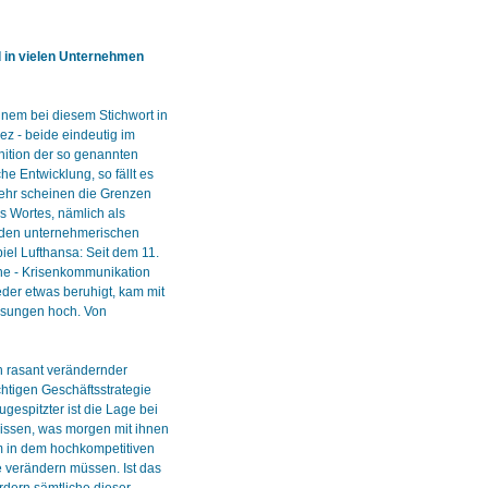
in vielen Unternehmen
nem bei diesem Stichwort in
ez - beide eindeutig im
nition der so genannten
e Entwicklung, so fällt es
mehr scheinen die Grenzen
s Wortes, nämlich als
s den unternehmerischen
iel Lufthansa: Seit dem 11.
he - Krisenkommunikation
eder etwas beruhigt, kam mit
ssungen hoch. Von
ch rasant verändernder
htigen Geschäftsstrategie
gespitzter ist die Lage bei
wissen, was morgen mit ihnen
m in dem hochkompetitiven
e verändern müssen. Ist das