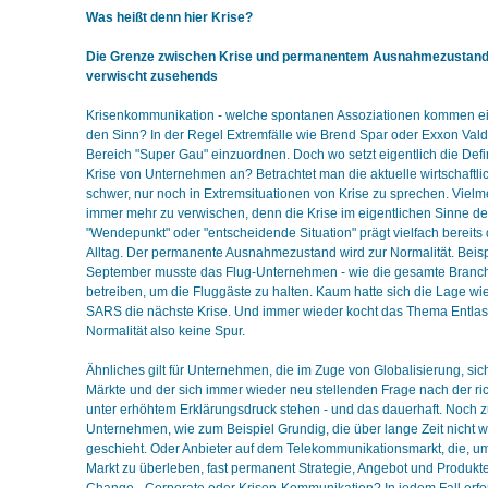
Was heißt denn hier Krise?
Die Grenze zwischen Krise und permanentem Ausnahmezustand 
verwischt zusehends
Krisenkommunikation - welche spontanen Assoziationen kommen ei
den Sinn? In der Regel Extremfälle wie Brend Spar oder Exxon Vald
Bereich "Super Gau" einzuordnen. Doch wo setzt eigentlich die Defi
Krise von Unternehmen an? Betrachtet man die aktuelle wirtschaftlich
schwer, nur noch in Extremsituationen von Krise zu sprechen. Viel
immer mehr zu verwischen, denn die Krise im eigentlichen Sinne de
"Wendepunkt" oder "entscheidende Situation" prägt vielfach bereit
Alltag. Der permanente Ausnahmezustand wird zur Normalität. Beisp
September musste das Flug-Unternehmen - wie die gesamte Branc
betreiben, um die Fluggäste zu halten. Kaum hatte sich die Lage wi
SARS die nächste Krise. Und immer wieder kocht das Thema Entla
Normalität also keine Spur.
Ähnliches gilt für Unternehmen, die im Zuge von Globalisierung, si
Märkte und der sich immer wieder neu stellenden Frage nach der ric
unter erhöhtem Erklärungsdruck stehen - und das dauerhaft. Noch zu
Unternehmen, wie zum Beispiel Grundig, die über lange Zeit nicht 
geschieht. Oder Anbieter auf dem Telekommunikationsmarkt, die, u
Markt zu überleben, fast permanent Strategie, Angebot und Produkt