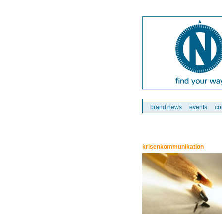
brand news
events
co
krisenkommunikation