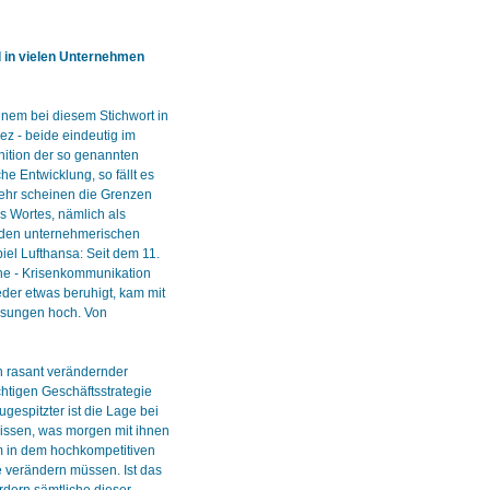
in vielen Unternehmen
nem bei diesem Stichwort in
ez - beide eindeutig im
nition der so genannten
e Entwicklung, so fällt es
mehr scheinen die Grenzen
s Wortes, nämlich als
s den unternehmerischen
iel Lufthansa: Seit dem 11.
he - Krisenkommunikation
eder etwas beruhigt, kam mit
ssungen hoch. Von
ch rasant verändernder
htigen Geschäftsstrategie
gespitzter ist die Lage bei
wissen, was morgen mit ihnen
m in dem hochkompetitiven
e verändern müssen. Ist das