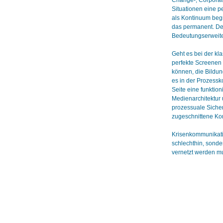
Change-, Corporate
Situationen eine 
als Kontinuum begre
das permanent. Der
Bedeutungserweiter
Geht es bei der kl
perfekte Screenen 
können, die Bildun
es in der Prozessk
Seite eine funktio
Medienarchitektur 
prozessuale Sicher
zugeschnittene Ko
Krisenkommunikatio
schlechthin, sonde
vernetzt werden m