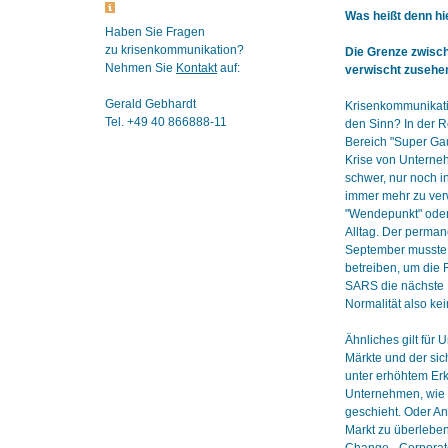
Was heißt denn hi
Haben Sie Fragen
zu krisenkommunikation?
Die Grenze zwisc
Nehmen Sie
Kontakt
auf:
verwischt zusehe
Gerald Gebhardt
Krisenkommunikati
Tel. +49 40 866888-11
den Sinn? In der R
Bereich "Super Gau
Krise von Unterneh
schwer, nur noch i
immer mehr zu verw
"Wendepunkt" oder 
Alltag. Der perman
September musste 
betreiben, um die 
SARS die nächste 
Normalität also kei
Ähnliches gilt für
Märkte und der sic
unter erhöhtem Erk
Unternehmen, wie z
geschieht. Oder A
Markt zu überleben