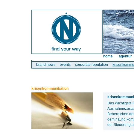
home
agentur
brand news
events
corporate reputation
krisenkommu
krisenkommunikation
krisenkommunik
Das Wichtigste 
Ausnahmezustan
Beherrschen des
dem häufig komp
der Steuerung u