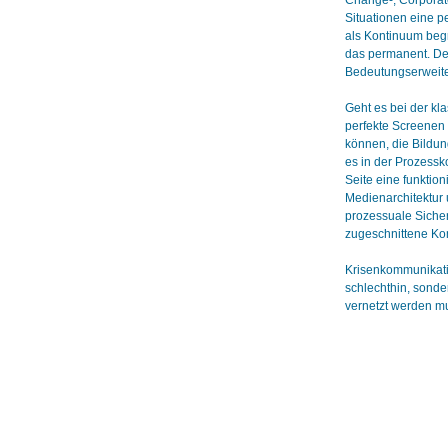
Change-, Corporate
Situationen eine 
als Kontinuum begre
das permanent. Der
Bedeutungserweiter
Geht es bei der kl
perfekte Screenen 
können, die Bildun
es in der Prozessk
Seite eine funktio
Medienarchitektur 
prozessuale Sicher
zugeschnittene Ko
Krisenkommunikatio
schlechthin, sonde
vernetzt werden m