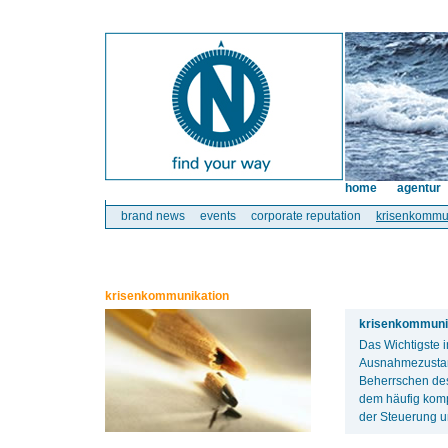
home
agentur
brand news
events
corporate reputation
krisenkommu
krisenkommunikation
krisenkommunik
Das Wichtigste 
Ausnahmezustan
Beherrschen des
dem häufig komp
der Steuerung u