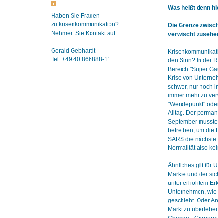
Was heißt denn hi
Haben Sie Fragen
zu krisenkommunikation?
Die Grenze zwisc
Nehmen Sie
Kontakt
auf:
verwischt zusehe
Gerald Gebhardt
Krisenkommunikati
Tel. +49 40 866888-11
den Sinn? In der R
Bereich "Super Gau
Krise von Unterneh
schwer, nur noch i
immer mehr zu verw
"Wendepunkt" oder 
Alltag. Der perman
September musste 
betreiben, um die 
SARS die nächste 
Normalität also kei
Ähnliches gilt für
Märkte und der sic
unter erhöhtem Erk
Unternehmen, wie z
geschieht. Oder A
Markt zu überleben