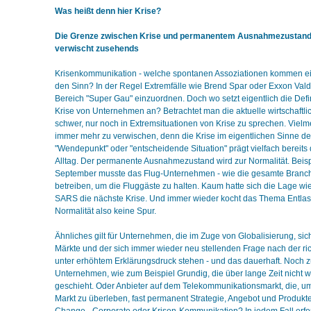
Was heißt denn hier Krise?
Die Grenze zwischen Krise und permanentem Ausnahmezustand 
verwischt zusehends
Krisenkommunikation - welche spontanen Assoziationen kommen ei
den Sinn? In der Regel Extremfälle wie Brend Spar oder Exxon Vald
Bereich "Super Gau" einzuordnen. Doch wo setzt eigentlich die Defi
Krise von Unternehmen an? Betrachtet man die aktuelle wirtschaftlich
schwer, nur noch in Extremsituationen von Krise zu sprechen. Viel
immer mehr zu verwischen, denn die Krise im eigentlichen Sinne de
"Wendepunkt" oder "entscheidende Situation" prägt vielfach bereit
Alltag. Der permanente Ausnahmezustand wird zur Normalität. Beisp
September musste das Flug-Unternehmen - wie die gesamte Branc
betreiben, um die Fluggäste zu halten. Kaum hatte sich die Lage wi
SARS die nächste Krise. Und immer wieder kocht das Thema Entla
Normalität also keine Spur.
Ähnliches gilt für Unternehmen, die im Zuge von Globalisierung, si
Märkte und der sich immer wieder neu stellenden Frage nach der ric
unter erhöhtem Erklärungsdruck stehen - und das dauerhaft. Noch zu
Unternehmen, wie zum Beispiel Grundig, die über lange Zeit nicht 
geschieht. Oder Anbieter auf dem Telekommunikationsmarkt, die, u
Markt zu überleben, fast permanent Strategie, Angebot und Produkt