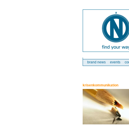
brand news
events
co
krisenkommunikation