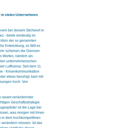
in vielen Unternehmen
nem bei diesem Stichwort in
ez - beide eindeutig im
nition der so genannten
e Entwicklung, so fällt es
mehr scheinen die Grenzen
s Wortes, nämlich als
s den unternehmerischen
iel Lufthansa: Seit dem 11.
he - Krisenkommunikation
eder etwas beruhigt, kam mit
ssungen hoch. Von
ch rasant verändernder
htigen Geschäftsstrategie
gespitzter ist die Lage bei
wissen, was morgen mit ihnen
m in dem hochkompetitiven
e verändern müssen. Ist das