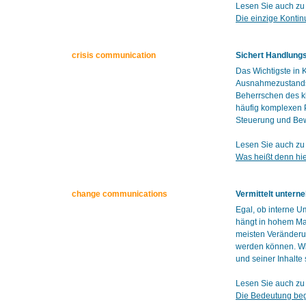
Lesen Sie auch zu
Die einzige Kontin
crisis communication
Sichert Handlungs
Das Wichtigste in
Ausnahmezustands 
Beherrschen des k
häufig komplexen P
Steuerung und Bew
Lesen Sie auch zu
Was heißt denn hie
change communications
Vermittelt unter
Egal, ob interne 
hängt in hohem Ma
meisten Veränderun
werden können. Wir
und seiner Inhalte
Lesen Sie auch z
Die Bedeutung beg