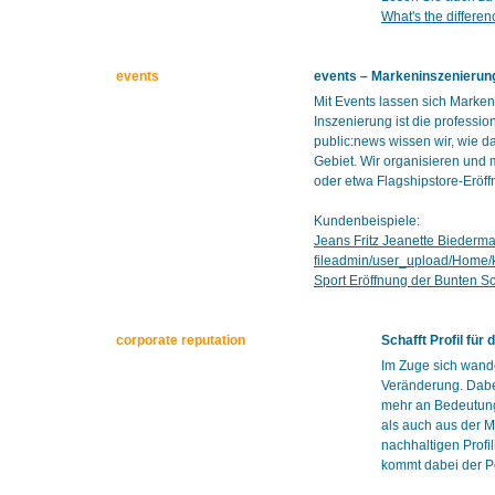
What's the differe
events
events – Markeninszenierung
Mit Events lassen sich Marke
Inszenierung ist die professi
public:news wissen wir, wie d
Gebiet. Wir organisieren und 
oder etwa Flagshipstore-Eröf
Kundenbeispiele:
Jeans Fritz Jeanette Biederm
fileadmin/user_upload/Home
Sport Eröffnung der Bunten S
corporate reputation
Schafft Profil fü
Im Zuge sich wande
Veränderung. Dabe
mehr an Bedeutung.
als auch aus der M
nachhaltigen Profi
kommt dabei der Po