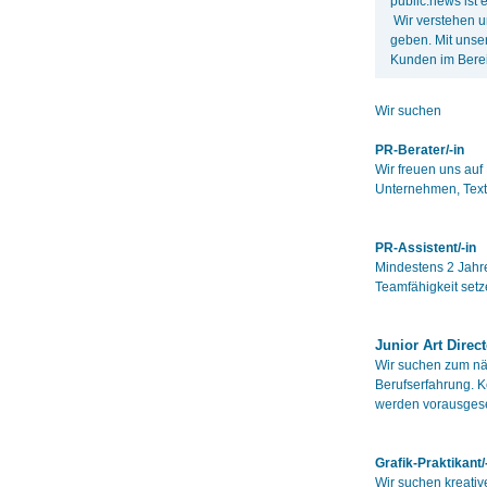
public:news ist
Wir verstehen u
geben. Mit unser
Kunden im Bere
Wir suchen
PR-Berater/-in
Wir freuen uns auf
Unternehmen, Texts
PR-Assistent/-in
Mindestens 2 Jahre
Teamfähigkeit setz
Junior Art Direct
Wir suchen zum näc
Berufserfahrung. K
werden vorausgese
Grafik-Praktikant/
Wir suchen kreative