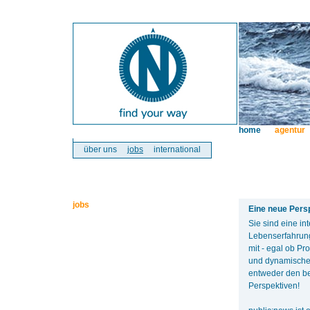
home
agentur
über uns
jobs
international
jobs
Eine neue Pers
Sie sind eine in
Lebenserfahrung
mit - egal ob Pr
und dynamische
entweder den be
Perspektiven!