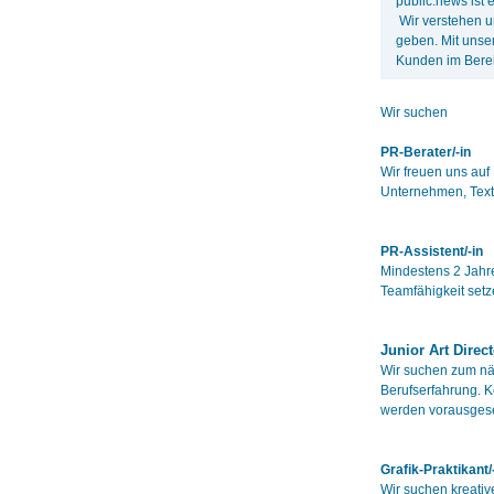
public:news ist
Wir verstehen u
geben. Mit unser
Kunden im Bere
Wir suchen
PR-Berater/-in
Wir freuen uns auf
Unternehmen, Texts
PR-Assistent/-in
Mindestens 2 Jahre
Teamfähigkeit setz
Junior Art Direct
Wir suchen zum näc
Berufserfahrung. K
werden vorausgese
Grafik-Praktikant/
Wir suchen kreative