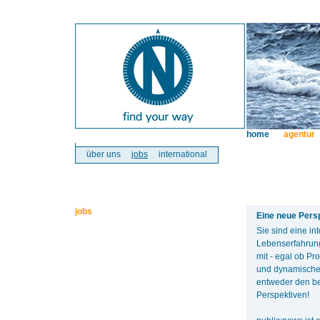
home
agentur
über uns
jobs
international
jobs
Eine neue Pers
Sie sind eine in
Lebenserfahrung
mit - egal ob Pr
und dynamische
entweder den be
Perspektiven!