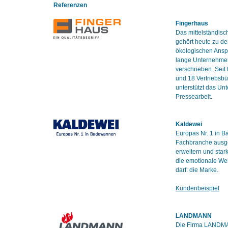
Referenzen
Fingerhaus
Das mittelständis
gehört heute zu de
ökologischen Anspr
lange Unternehmens
verschrieben. Seit
und 18 Vertriebsbü
unterstützt das Un
Pressearbeit.
Kaldewei
Europas Nr. 1 in B
Fachbranche ausge
erweitern und star
die emotionale Wel
darf: die Marke.
Kundenbeispiel
LANDMANN
Die Firma LANDMAN