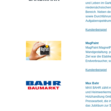
und Leben im Gart
niedersächsischen 
Bereich. Neben der
sowie Durchführun
Aufgabenspektrum
Kundenbeispiel
MagPaint
MagPaint MagnetFar
Wandgestaltung. pu
Ziel war die Etab
Endverbraucher, so
Kundenbeispiel
Max Bahr
MAX BAHR zählt mi
und Heimwerkermär
Holzhandlung Gmb
Pressearbeit, die 
das Jubiläum zur 