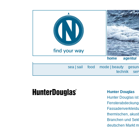
home
agentur
sea | sail
food
mode | beauty
gesun
technik
ser
Hunter Douglas
Hunter Douglas ist
Fensterabdeckunge
Fassadenverkleidun
thermischen, akust
Branchen und Sekt
deutschen Markt mi