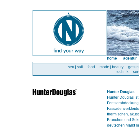
home
agentur
sea | sail
food
mode | beauty
gesun
technik
ser
Hunter Douglas
Hunter Douglas ist
Fensterabdeckunge
Fassadenverkleidun
thermischen, akust
Branchen und Sekt
deutschen Markt mi