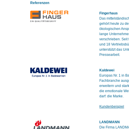
Referenzen
Fingerhaus
Das mittelständis
gehört heute zu de
ökologischen Anspr
lange Unternehmens
verschrieben. Seit
und 18 Vertriebsbü
unterstützt das Un
Pressearbeit.
Kaldewei
Europas Nr. 1 in B
Fachbranche ausge
erweitern und star
die emotionale Wel
darf: die Marke.
Kundenbeispiel
LANDMANN
Die Firma LANDMAN