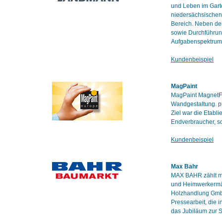
und Leben im Gart
niedersächsischen 
Bereich. Neben der
sowie Durchführun
Aufgabenspektrum
Kundenbeispiel
MagPaint
MagPaint MagnetFar
Wandgestaltung. pu
Ziel war die Etab
Endverbraucher, so
Kundenbeispiel
Max Bahr
MAX BAHR zählt mi
und Heimwerkermär
Holzhandlung Gmb
Pressearbeit, die 
das Jubiläum zur 