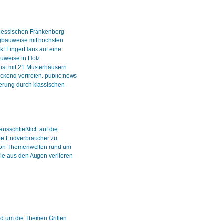
 hessischen Frankenberg
tigbauweise mit höchsten
kt FingerHaus auf eine
auweise in Holz
 ist mit 21 Musterhäusern
ckend vertreten. public:news
ierung durch klassischen
usschließlich auf die
ppe Endverbraucher zu
g von Themenwelten rund um
nie aus den Augen verlieren
nd um die Themen Grillen