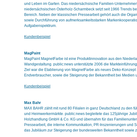
und Leben im Garten. Das niedersächsische Familien-Unternehme
niedersächsischen Osterholz-Scharmbeck setzt seit 1966 Trends be
Bereich. Neben der klassischen Pressearbeit gehört auch die Organ
sowie Durchführung von aufmerksamkeitsstarken Markenkooperati
Aufgabenspektrum.
Kundenbeispiel
MagPaint
MagPaint MagnetFarbe ist eine Produktinnovation aus den Niederlan
Wandgestaltung. public:news unterstützte 2006 die Markteinführun
Ziel war die Etablierung von MagnetFarbe als neues Deko-Konzept
Endverbraucher, sowie die Steigerung der Bekanntheit bei Medien u
Kundenbeispiel
Max Bahr
MAX BAHR zählt mit rund 80 Filialen in ganz Deutschland zu den f
und Heimwerkermärkte. public:news begleitete das 125jährige Jub
Holzhandlung GmbH & Co. KG und übernahm für das Familienunte
Pressearbeit, die interne Kommunikation, PR-Inszenierungen und S
das Jubiläum zur Steigerung der bundesweiten Bekanntheit sowie z