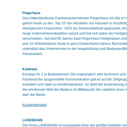
Fingerhaus
Das mittelständische Familienunternehmen FingerHaus mit Sitz im
gehört heute zu den ‚Top 10' der Hersteller von Häusern in Holzfer
ökologischen Ansprüchen. 1820 als Zimmereibetrieb gegründet, blic
lange Unternehmenstradition zurück und hat sich dabei der Fertigb
verschrieben. Seit fast 60 Jahren baut FingerHaus Fertighäuser und
und 18 Vertriebsbüros heute in ganz Deutschland nahezu flächende
unterstützt das Unternehmen in der Imagebildung und Markenprofil
Pressearbeit.
Kaldewei
Europas Nr. 1 in Badewannen! Die ursprünglich sehr technisch und a
Fachbranche ausgerichtete Kommunikation galt es auf die Zielgru
erweitern und stark zu emotionalisieren. So steht die Inszenierun
die emotionale Welt des Badens im Mittelpunkt, die natürlich eines 
darf: die Marke.
Kundenbeispiel
LANDMANN
Die Firma LANDMANN ist europaweit einer der größten Anbieter ru