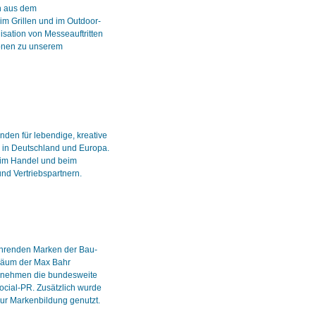
n aus dem
im Grillen und im Outdoor-
isation von Messeauftritten
onen zu unserem
den für lebendige, kreative
g in Deutschland und Europa.
 im Handel und beim
nd Vertriebspartnern.
ührenden Marken der Bau-
iläum der Max Bahr
rnehmen die bundesweite
ocial-PR. Zusätzlich wurde
ur Markenbildung genutzt.