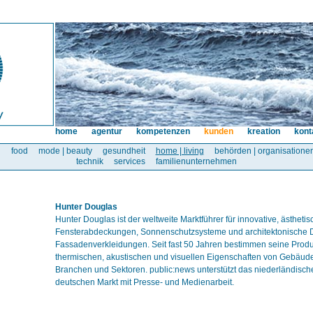
home
agentur
kompetenzen
kunden
kreation
kont
l
food
mode | beauty
gesundheit
home | living
behörden | organisatione
technik
services
familienunternehmen
Hunter Douglas
Hunter Douglas ist der weltweite Marktführer für innovative, ästhet
Fensterabdeckungen, Sonnenschutzsysteme und architektonische 
Fassadenverkleidungen. Seit fast 50 Jahren bestimmen seine Produ
thermischen, akustischen und visuellen Eigenschaften von Gebäuden
Branchen und Sektoren. public:news unterstützt das niederländis
deutschen Markt mit Presse- und Medienarbeit.