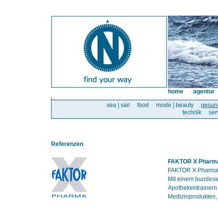
home
agentur
sea | sail
food
mode | beauty
gesun
technik
ser
Referenzen
FAKTOR X Pharm
FAKTOR X Pharma i
Mit einem bundesw
Apothekentrainern
Medizinprodukten,