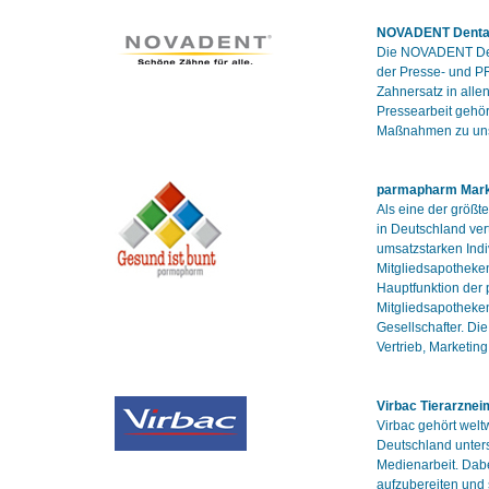
NOVADENT Denta
Die NOVADENT Dent
der Presse- und PR
Zahnersatz in all
Pressearbeit gehö
Maßnahmen zu uns
parmapharm Mark
Als eine der größt
in Deutschland ver
umsatzstarken Indi
Mitgliedsapotheke
Hauptfunktion der 
Mitgliedsapotheken
Gesellschafter. Di
Vertrieb, Marketin
Virbac Tierarznei
Virbac gehört welt
Deutschland unters
Medienarbeit. Dabe
aufzubereiten und 