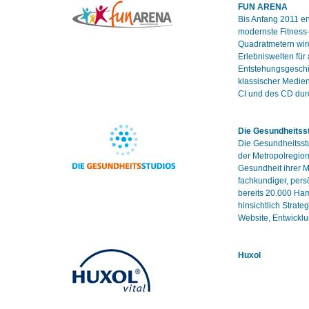
FUN ARENA
Bis Anfang 2011 e
modernste Fitness-
Quadratmetern wird
Erlebniswelten für
Entstehungsgeschi
klassischer Medien
CI und des CD durc
Die Gesundheitss
Die Gesundheitsstu
der Metropolregion
Gesundheit ihrer M
fachkundiger, per
bereits 20.000 Ha
hinsichtlich Strat
Website, Entwickl
Huxol