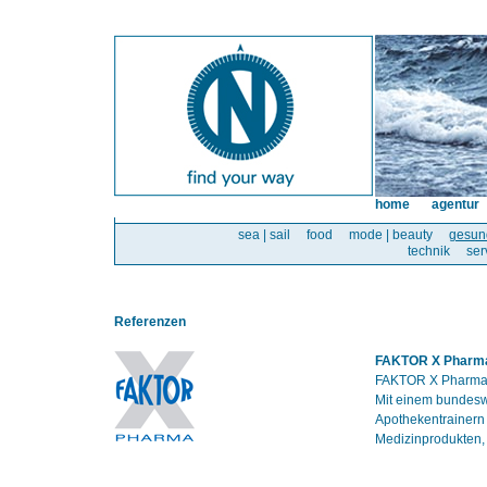
home
agentur
sea | sail
food
mode | beauty
gesun
technik
ser
Referenzen
FAKTOR X Pharm
FAKTOR X Pharma i
Mit einem bundesw
Apothekentrainern
Medizinprodukten,