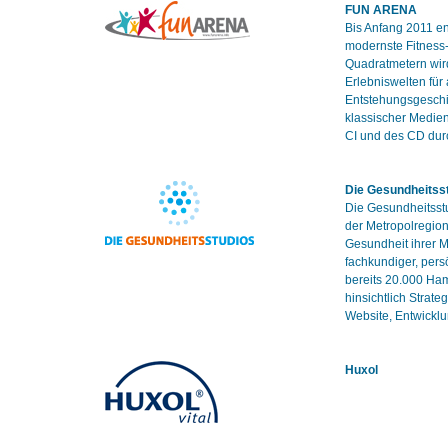
FUN ARENA
Bis Anfang 2011 e
modernste Fitness-
Quadratmetern wird
Erlebniswelten für
Entstehungsgeschi
klassischer Medien
CI und des CD durc
Die Gesundheitss
Die Gesundheitsstu
der Metropolregion
Gesundheit ihrer M
fachkundiger, per
bereits 20.000 Ha
hinsichtlich Strat
Website, Entwickl
Huxol