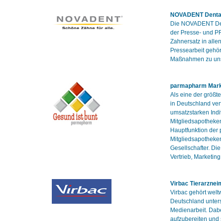
NOVADENT Denta
Die NOVADENT Dent
der Presse- und PR
Zahnersatz in all
Pressearbeit gehö
Maßnahmen zu uns
parmapharm Mark
Als eine der größt
in Deutschland ver
umsatzstarken Indi
Mitgliedsapotheke
Hauptfunktion der 
Mitgliedsapotheken
Gesellschafter. Di
Vertrieb, Marketin
Virbac Tierarznei
Virbac gehört welt
Deutschland unters
Medienarbeit. Dabe
aufzubereiten und 