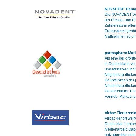
NOVADENT Denta
Die NOVADENT Dent
der Presse- und PR
Zahnersatz in all
Pressearbeit gehö
Maßnahmen zu uns
parmapharm Mark
Als eine der größt
in Deutschland ver
umsatzstarken Indi
Mitgliedsapotheke
Hauptfunktion der 
Mitgliedsapotheken
Gesellschafter. Di
Vertrieb, Marketin
Virbac Tierarznei
Virbac gehört welt
Deutschland unters
Medienarbeit. Dabe
aufzubereiten und 