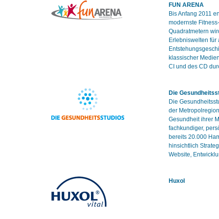
FUN ARENA
Bis Anfang 2011 e
modernste Fitness-
Quadratmetern wird
Erlebniswelten für
Entstehungsgeschi
klassischer Medien
CI und des CD durc
Die Gesundheitss
Die Gesundheitsstu
der Metropolregion
Gesundheit ihrer M
fachkundiger, per
bereits 20.000 Ha
hinsichtlich Strat
Website, Entwickl
Huxol