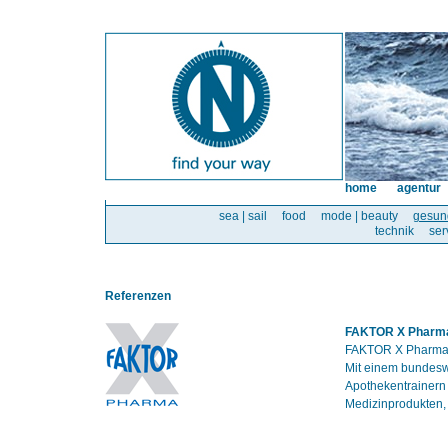
home
agentur
sea | sail
food
mode | beauty
gesun
technik
ser
Referenzen
FAKTOR X Pharm
FAKTOR X Pharma i
Mit einem bundesw
Apothekentrainern
Medizinprodukten,