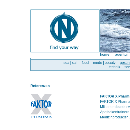
home
agentur
sea | sail
food
mode | beauty
gesun
technik
ser
Referenzen
FAKTOR X Pharm
FAKTOR X Pharma i
Mit einem bundesw
Apothekentrainern
Medizinprodukten,