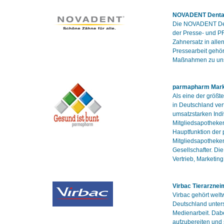
NOVADENT Denta
Die NOVADENT Dent
der Presse- und PR
Zahnersatz in all
Pressearbeit gehö
Maßnahmen zu uns
parmapharm Mark
Als eine der größt
in Deutschland ver
umsatzstarken Indi
Mitgliedsapotheke
Hauptfunktion der 
Mitgliedsapotheken
Gesellschafter. Di
Vertrieb, Marketin
Virbac Tierarznei
Virbac gehört welt
Deutschland unters
Medienarbeit. Dabe
aufzubereiten und 