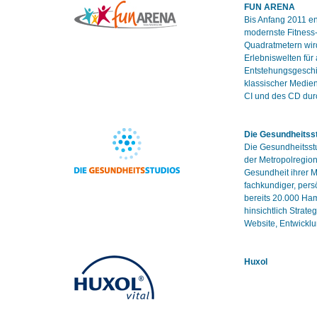
FUN ARENA
Bis Anfang 2011 e
modernste Fitness-
Quadratmetern wird
Erlebniswelten für
Entstehungsgeschi
klassischer Medien
CI und des CD durc
Die Gesundheitss
Die Gesundheitsstu
der Metropolregion
Gesundheit ihrer M
fachkundiger, per
bereits 20.000 Ha
hinsichtlich Strat
Website, Entwickl
Huxol