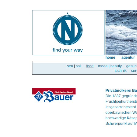
home
agentur
sea | sail
food
mode | beauty
gesun
technik
ser
Privatmolkerei B
Die 1887 gegründe
Fruchtjoghurtherst
Insgesamt besteht
oberbayrischen Wa
hochwertige Käsepr
Schwerpunkt auf Ma