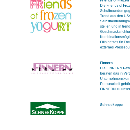
Friends of Frozen
Die Friends of Fr
Schulfreunden gegr
Trend aus den USA
Selbstbedienungsk
stellen und in tren
Geschmacksrichtun
Kombinationsmöglic
Filialnetzes für F
externes Presseb
Finnern
Die FINNERN Petfoo
beraten das in Ve
Unternehmenskomm
Pressearbeit gehö
FINNERN zu unser
Schneekoppe