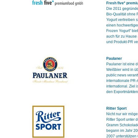
Fresh five* prem
Die 2011 gegründet
Bio-Qualität ohne 
Yogurt vertreiben
einen hochwertigen
Frozen Yogurt" bie
auch für zu Hause a
und Produkt-PR ver
Paulaner
Paulaner ist eine 
Weißbier wird in ü
public:news verant
internationale PR-
international. Ziel
den Exportmärkten 
Ritter Sport
Nicht nur wir mögen
Ritter Sport unter
Gramm Schokoladet
begann im Jahr 200
2007 unterstützen