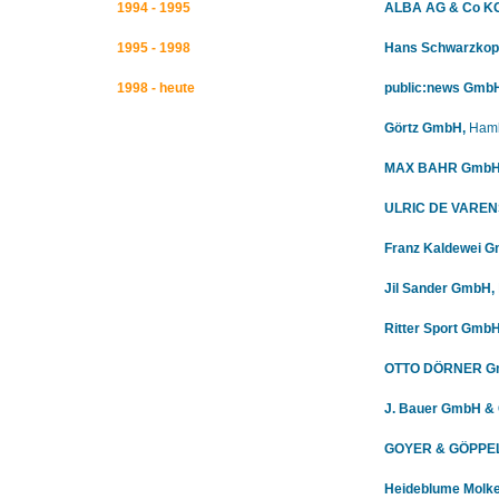
1994 - 1995
ALBA AG & Co KG
1995 - 1998
Hans Schwarzkop
1998 - heute
public:news Gmb
Görtz GmbH,
Ham
MAX BAHR GmbH 
ULRIC DE VARENS
Franz Kaldewei 
Jil Sander GmbH,
Ritter Sport
GmbH 
OTTO DÖRNER Gm
J. Bauer GmbH & 
GOYER & GÖPPEL 
Heideblume Molke