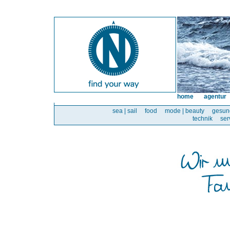
home
agentur
sea | sail
food
mode | beauty
gesun
technik
ser