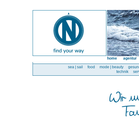
home
agentur
sea | sail
food
mode | beauty
gesun
technik
ser