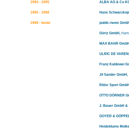
1994 - 1995
ALBA AG & Co KG
1995 - 1998
Hans Schwarzkop
1998 - heute
public:news Gmb
Görtz GmbH,
Ham
MAX BAHR GmbH 
ULRIC DE VARENS
Franz Kaldewei 
Jil Sander GmbH,
Ritter Sport
GmbH 
OTTO DÖRNER Gm
J. Bauer GmbH & 
GOYER & GÖPPEL 
Heideblume Molke