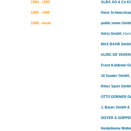
1994 - 1995
ALBA AG & Co KG
1995 - 1998
Hans Schwarzkop
1998 - heute
public:news Gmb
Görtz GmbH,
Ham
MAX BAHR GmbH 
ULRIC DE VARENS
Franz Kaldewei 
Jil Sander GmbH,
Ritter Sport
GmbH 
OTTO DÖRNER Gm
J. Bauer GmbH & 
GOYER & GÖPPEL 
Heideblume Molke