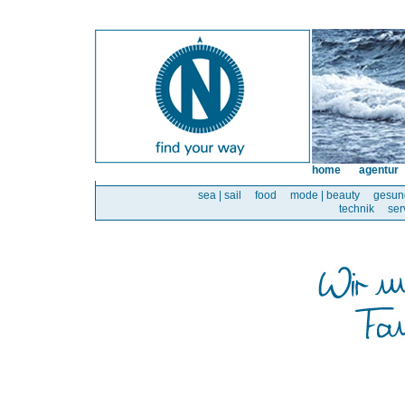
home
agentur
sea | sail
food
mode | beauty
gesun
technik
ser