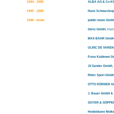
1994 - 1995
ALBA AG & Co KG
1995 - 1998
Hans Schwarzkop
1998 - heute
public:news Gmb
Görtz GmbH,
Ham
MAX BAHR GmbH 
ULRIC DE VARENS
Franz Kaldewei 
Jil Sander GmbH,
Ritter Sport
GmbH 
OTTO DÖRNER Gm
J. Bauer GmbH & 
GOYER & GÖPPEL 
Heideblume Molke