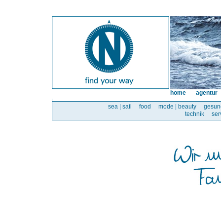
home
agentur
sea | sail
food
mode | beauty
gesun
technik
ser