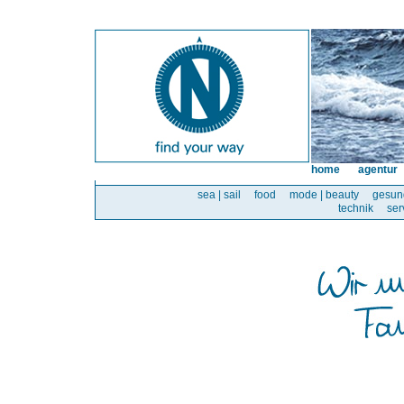
home
agentur
sea | sail
food
mode | beauty
gesun
technik
ser