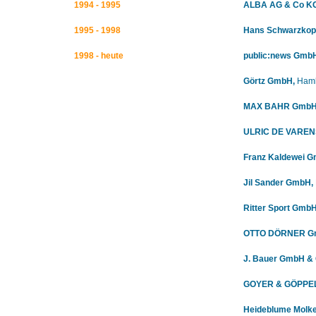
1994 - 1995
ALBA AG & Co KG
1995 - 1998
Hans Schwarzkop
1998 - heute
public:news Gmb
Görtz GmbH,
Ham
MAX BAHR GmbH 
ULRIC DE VARENS
Franz Kaldewei 
Jil Sander GmbH,
Ritter Sport
GmbH 
OTTO DÖRNER Gm
J. Bauer GmbH & 
GOYER & GÖPPEL 
Heideblume Molke