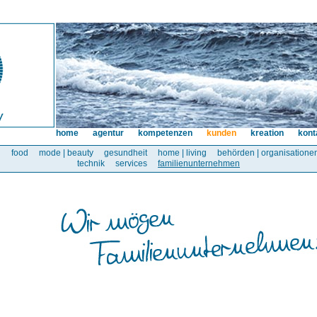
home
agentur
kompetenzen
kunden
kreation
kont
l
food
mode | beauty
gesundheit
home | living
behörden | organisatione
technik
services
familienunternehmen