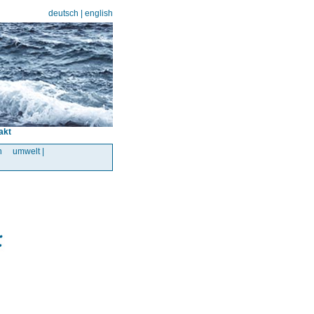
deutsch
|
english
akt
n
umwelt |