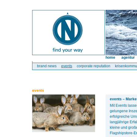
home
agentur
brand news
events
corporate reputation
krisenkommu
events
events – Marke
Mit Events lass
gelungene Insze
erfolgreiche Ums
langjährige Erf
kleine und groß
Flagshipstore-E