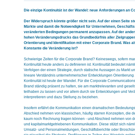
Die einzige Kontinuität ist der Wandel: neue Anforderungen an 
Der Widerspruch könnte größer nicht sein. Auf der einen Seite st
Märkte und damit die Notwendigkeit für Unternehmen, Geschäfts
veränderten Bedingungen permanent anzupassen. Auf der anderen
hohen Veränderungsdrucks das Grundbedürfnis aller Zielgruppen
Orientierung und Identifikation mit einer Corporate Brand. Was al
Konstante die Veränderung ist?
Schwierige Zeiten für die Corporate Brand? Keineswegs, sofern ma
Kontinuität heute anders zu definieren ist. Kontinuität bedeutet näml
Verfolgen der einen Strategie, durch statische Aussagen zu Markt 
lineare Verständnis unternehmerischer Entwicklungen Orientierung z
Kontinuität ist heute der Wandel. Für die Corporate Communications
Brand ständig präsent zu halten, sie am marktrelevanten und gesell
teilhaben zu lassen und vor allem durch sie Entwicklungen und Ver
interpretieren und dazu Stellung zu beziehen.
Insofern erfährt die Kommunikation einen dramatischen Bedeutung
Abschied nehmen von klassischen, häufig starren Konzepten, die der
kaum noch Rechnung tragen können - und Abschied nehmen von d
und kapitalmarktgetriebenen Kommunikation. Diese stützt sich nämlic
Umsatz- und Personalmeldungen, Geschäftsberichte oder Broschüren 