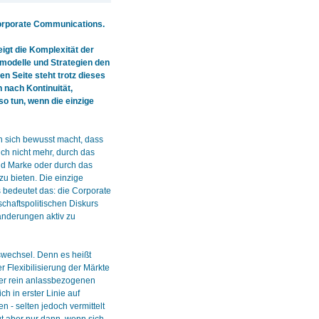
Corporate Communications.
eigt die Komplexität der
modelle und Strategien den
 Seite steht trotz dieses
 nach Kontinuität,
so tun, wenn die einzige
n sich bewusst macht, dass
ich nicht mehr, durch das
und Marke oder durch das
u bieten. Die einzige
 bedeutet das: die Corporate
schaftspolitischen Diskurs
änderungen aktiv zu
swechsel. Denn es heißt
 Flexibilisierung der Märkte
er rein anlassbezogenen
h in erster Linie auf
- selten jedoch vermittelt