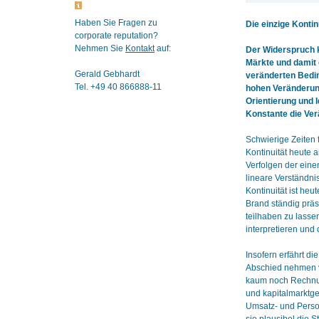
Haben Sie Fragen zu
Die einzige Konti
corporate reputation?
Nehmen Sie
Kontakt
auf:
Der Widerspruch kö
Märkte und damit 
Gerald Gebhardt
veränderten Bedin
Tel. +49 40 866888-11
hohen Veränderung
Orientierung und I
Konstante die Ver
Schwierige Zeiten 
Kontinuität heute a
Verfolgen der eine
lineare Verständni
Kontinuität ist he
Brand ständig präs
teilhaben zu lasse
interpretieren und
Insofern erfährt 
Abschied nehmen vo
kaum noch Rechnu
und kapitalmarktge
Umsatz- und Person