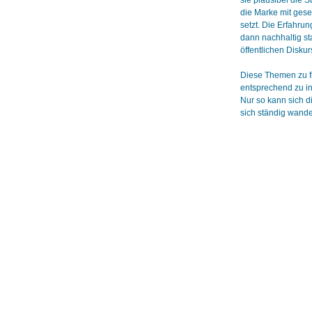
sie plausibel die S
die Marke mit gese
setzt. Die Erfahru
dann nachhaltig st
öffentlichen Disku
Diese Themen zu f
entsprechend zu in
Nur so kann sich d
sich ständig wande